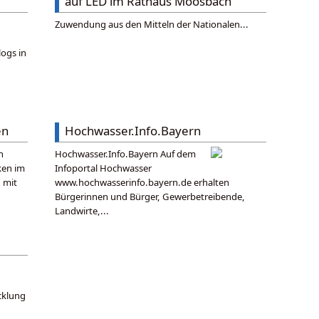
auf LED im Rathaus Moosbach
Zuwendung aus den Mitteln der Nationalen...
logs in
en
Hochwasser.Info.Bayern
n
Hochwasser.Info.Bayern Auf dem
ken im
Infoportal Hochwasser
 mit
www.hochwasserinfo.bayern.de erhalten
Bürgerinnen und Bürger, Gewerbetreibende,
Landwirte,...
cklung