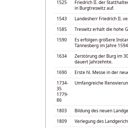
1525
Friedrich II. der Statthal
in Burgtreswitz auf.
1543
Landesherr Friedrich II. 
1585
Treswitz erhält die hohe G
1590
Es erfolgen größere Inst
Tännesberg im Jahre 1594
1634
Zerstörung der Burg im 30
dauert Jahrzehnte.
1690
Erste hl. Messe in der ne
1734-
Umfangreiche Renovierung
35
1779-
86
1803
Bildung des neuen Landger
1809
Verlegung des Landgericht