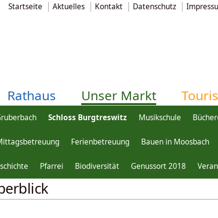
Startseite
Aktuelles
Kontakt
Datenschutz
Impress
Rathaus
Unser Markt
Touri
Gruberbach
Schloss Burgtreswitz
Musikschule
Bücher
Mittagsbetreuung
Ferienbetreuung
Bauen in Moosbach
eswitz
geschichtlicher Überblick
schichte
Pfarrei
Biodiversität
Genussort 2018
Veran
berblick