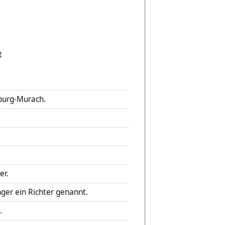
t
nburg-Murach.
er.
nger ein Richter genannt.
.