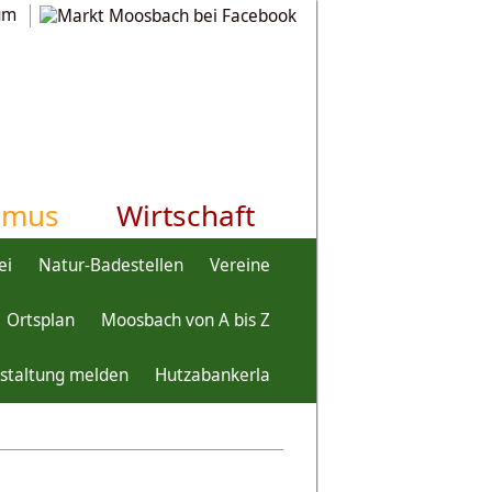
um
smus
Wirtschaft
ei
Natur-Badestellen
Vereine
Ortsplan
Moosbach von A bis Z
staltung melden
Hutzabankerla