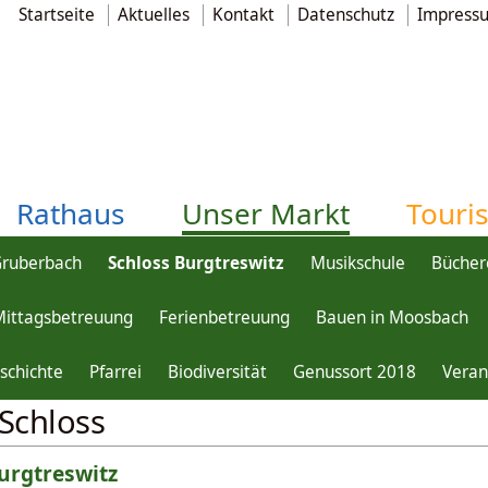
Startseite
Aktuelles
Kontakt
Datenschutz
Impress
Rathaus
Unser Markt
Touri
Gruberbach
Schloss Burgtreswitz
Musikschule
Bücher
Mittagsbetreuung
Ferienbetreuung
Bauen in Moosbach
eswitz
Das Jahr 2025 im Schloss
schichte
Pfarrei
Biodiversität
Genussort 2018
Veran
Schloss
urgtreswitz