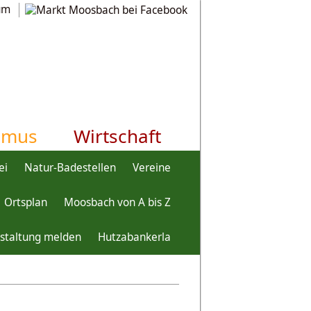
um
smus
Wirtschaft
ei
Natur-Badestellen
Vereine
Ortsplan
Moosbach von A bis Z
staltung melden
Hutzabankerla