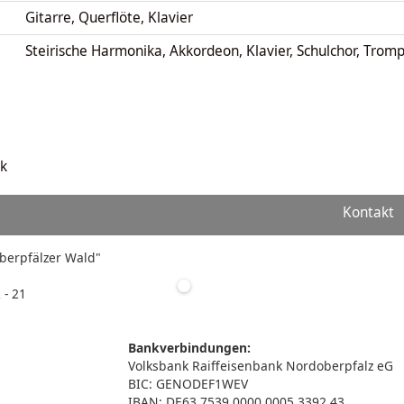
Gitarre, Querflöte, Klavier
Steirische Harmonika, Akkordeon, Klavier, Schulchor, Trom
k
Kontakt
"Oberpfälzer Wald"
 - 21
Bankverbindungen:
Volksbank Raiffeisenbank Nordoberpfalz eG
BIC: GENODEF1WEV
IBAN: DE63 7539 0000 0005 3392 43