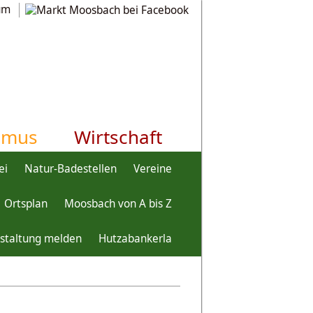
um
smus
Wirtschaft
ei
Natur-Badestellen
Vereine
Ortsplan
Moosbach von A bis Z
staltung melden
Hutzabankerla