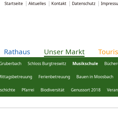
Startseite
Aktuelles
Kontakt
Datenschutz
Impress
Rathaus
Unser Markt
Touri
Gruberbach
Schloss Burgtreswitz
Musikschule
Bücher
Mittagsbetreuung
Ferienbetreuung
Bauen in Moosbach
Über uns
schichte
Pfarrei
Biodiversität
Genussort 2018
Veran